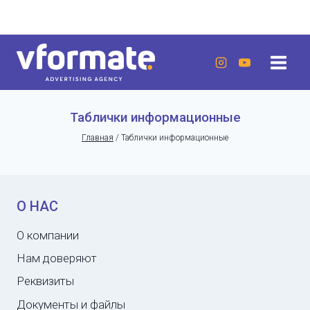
Перейти
г. Актау, 20 микрорайон, 7 дом, ЖК «Lumiere»
к
содержанию
Таблички информационные
Главная
/
Таблички информационные
О НАС
О компании
Нам доверяют
Реквизиты
Документы и файлы