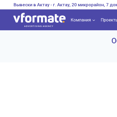
Перейти
Вывески в Актау - г. Актау, 20 микрорайон, 7 до
к
содержанию
Компания
Проект
О