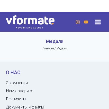
Перейти
г. Актау, 20 микрорайон, 7 дом, ЖК «Lumiere»
к
содержанию
Медали
Главная
/
Медали
О НАС
О компании
Нам доверяют
Реквизиты
Документы и файлы