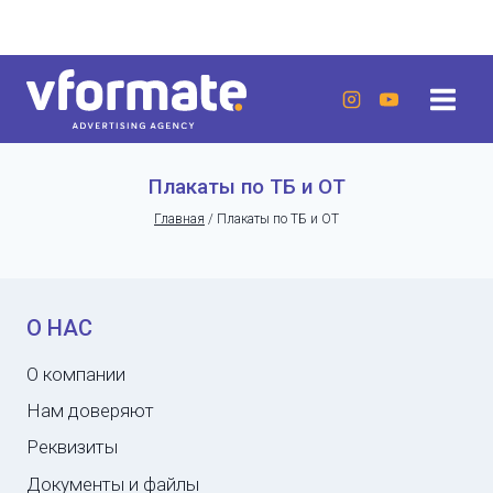
Перейти
г. Актау, 20 микрорайон, 7 дом, ЖК «Lumiere»
к
содержанию
Плакаты по ТБ и ОТ
Главная
/
Плакаты по ТБ и ОТ
О НАС
О компании
Нам доверяют
Реквизиты
Документы и файлы