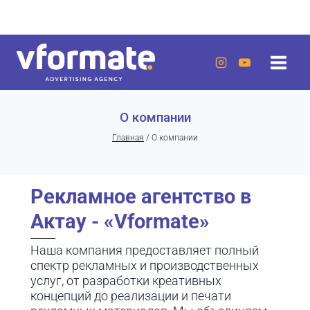
Перейти
г. Актау, 20 микрорайон, 7 дом, ЖК «Lumiere»
к
содержанию
О компании
Главная
/
О компании
Рекламное агентство в
Актау - «Vformate»
Наша компания предоставляет полный
спектр рекламных и производственных
услуг, от разработки креативных
концепций до реализации и печати