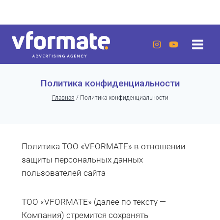
Перейти
г. Актау, 20 микрорайон, 7 дом, ЖК «Lumiere»
к
содержанию
Политика конфиденциальности
Главная
/
Политика конфиденциальности
Политика ТОО «VFORMATE» в отношении
защиты персональных данных
пользователей сайта
ТОО «VFORMATE» (далее по тексту —
Компания) стремится сохранять