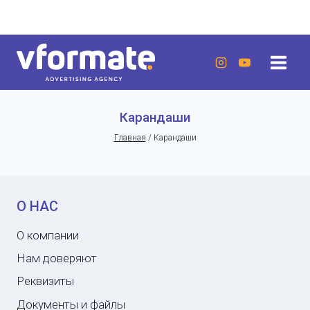
Перейти
г. Актау, 20 микрорайон, 7 дом, ЖК «Lumiere»
к
содержанию
Карандаши
Главная
/
Карандаши
О НАС
О компании
Нам доверяют
Реквизиты
Документы и файлы