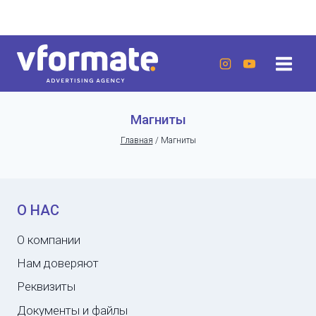
Перейти
г. Актау, 20 микрорайон, 7 дом, ЖК «Lumiere»
к
содержанию
Магниты
Главная
/
Магниты
О НАС
О компании
Нам доверяют
Реквизиты
Документы и файлы