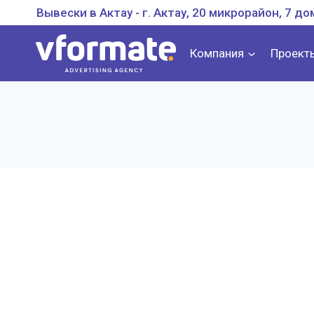
Перейти
Вывески в Актау - г. Актау, 20 микрорайон, 7 до
к
содержанию
Компания
Проект