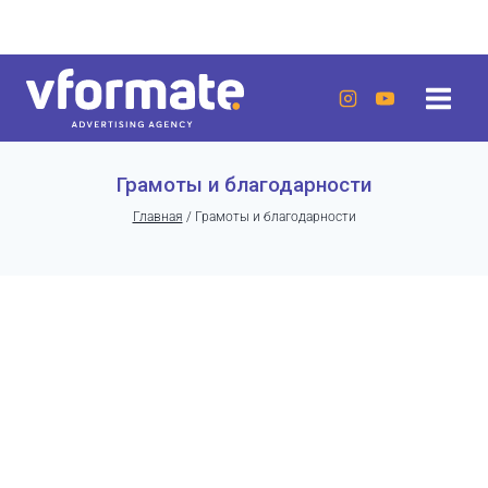
Перейти
г. Актау, 20 микрорайон, 7 дом, ЖК «Lumiere»
к
содержанию
Грамоты и благодарности
Главная
/
Грамоты и благодарности