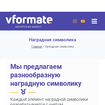
Перейти
г. Актау, 20 микрорайон, 7 дом, ЖК «Lumiere»
к
содержанию
Наградная символика
Главная
/
Наградная символика
Мы предлагаем
разнообразную
наградную символику
Каждый элемент наградной символики
разрабатывается с учётом