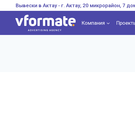
Перейти
Вывески в Актау - г. Актау, 20 микрорайон, 7 до
к
содержанию
Компания
Проект