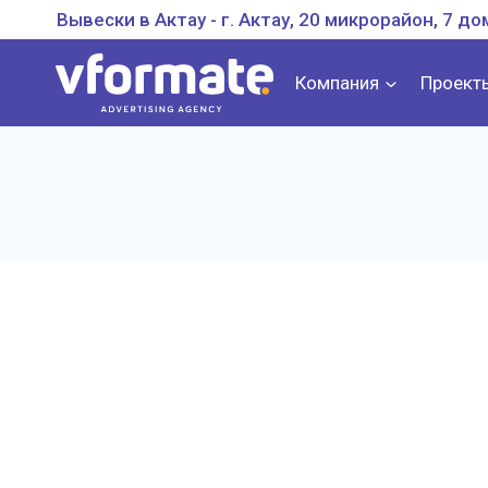
Перейти
Вывески в Актау - г. Актау, 20 микрорайон, 7 до
к
содержанию
Компания
Проект