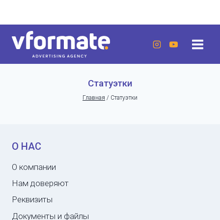
Перейти
г. Актау, 20 микрорайон, 7 дом, ЖК «Lumiere»
к
содержанию
Статуэтки
Главная
/
Статуэтки
О НАС
О компании
Нам доверяют
Реквизиты
Документы и файлы