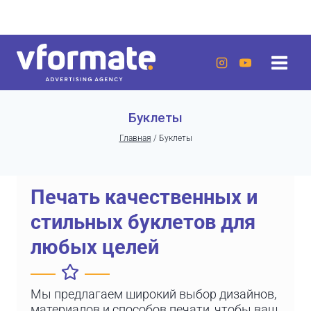
Перейти
г. Актау, 20 микрорайон, 7 дом, ЖК «Lumiere»
к
содержанию
Буклеты
Главная
/
Буклеты
Печать качественных и
стильных буклетов для
любых целей
Мы предлагаем широкий выбор дизайнов,
материалов и способов печати, чтобы ваш