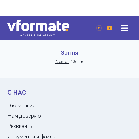
Перейти
г. Актау, 20 микрорайон, 7 дом, ЖК «Lumiere»
к
содержанию
Зонты
Главная
/
Зонты
О НАС
О компании
Нам доверяют
Реквизиты
Документы и файлы