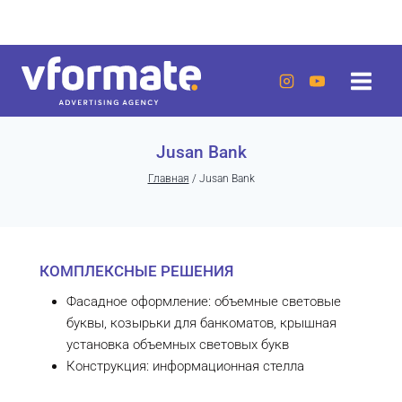
Перейти
г. Актау, 20 микрорайон, 7 дом, ЖК «Lumiere»
к
содержанию
Jusan Bank
Главная
/
Jusan Bank
КОМПЛЕКСНЫЕ РЕШЕНИЯ
Фасадное оформление: объемные световые
буквы, козырьки для банкоматов, крышная
установка объемных световых букв
Конструкция: информационная стелла