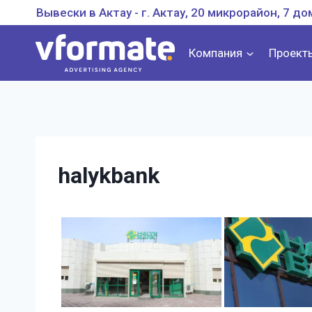
Перейти
Вывески в Актау - г. Актау, 20 микрорайон, 7 до
к
содержанию
Компания
Проект
halykbank