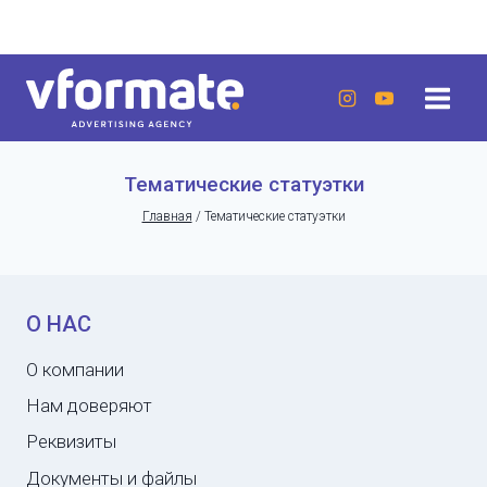
Перейти
г. Актау, 20 микрорайон, 7 дом, ЖК «Lumiere»
к
содержанию
Тематические статуэтки
Главная
/
Тематические статуэтки
О НАС
О компании
Нам доверяют
Реквизиты
Документы и файлы