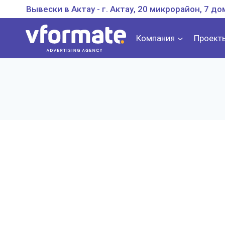
Перейти
Вывески в Актау - г. Актау, 20 микрорайон, 7 до
к
содержанию
Компания
Проект