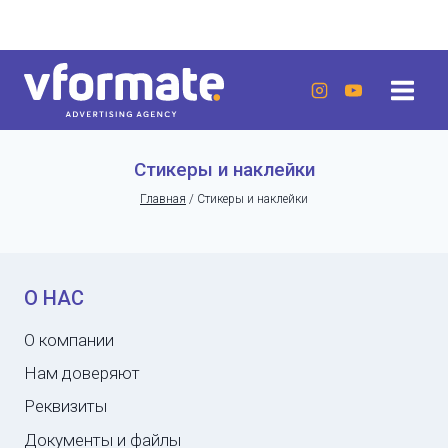
Перейти
г. Актау, 20 микрорайон, 7 дом, ЖК «Lumiere»
к
содержанию
Стикеры и наклейки
Главная
/
Стикеры и наклейки
О НАС
О компании
Нам доверяют
Реквизиты
Документы и файлы