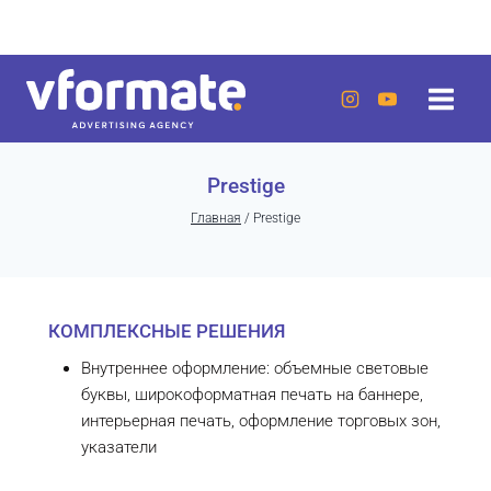
Перейти
г. Актау, 20 микрорайон, 7 дом, ЖК «Lumiere»
к
содержанию
Prestige
Главная
/
Prestige
КОМПЛЕКСНЫЕ РЕШЕНИЯ
Внутреннее оформление: объемные световые
буквы, широкоформатная печать на баннере,
интерьерная печать, оформление торговых зон,
указатели