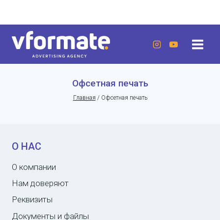
Перейти
г. Актау, 20 микрорайон, 7 дом, ЖК «Lumiere»
к
содержанию
Офсетная печать
Главная
/
Офсетная печать
О НАС
О компании
Нам доверяют
Реквизиты
Документы и файлы