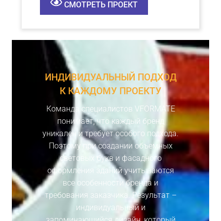
СМОТРЕТЬ ПРОЕКТ
ИНДИВИДУАЛЬНЫЙ ПОДХОД
К КАЖДОМУ ПРОЕКТУ
Команда специалистов VFORMATE
понимает, что каждый бренд
уникален и требует особого подхода.
Поэтому при создании объемных
световых букв и фасадного
оформления зданий учитываются
все особенности бренда и
требования заказчика. Результат –
индивидуальный и
запоминающийся дизайн, который