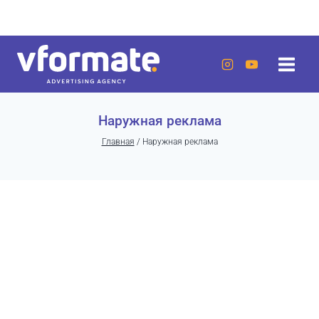
Перейти
г. Актау, 20 микрорайон, 7 дом, ЖК «Lumiere»
к
содержанию
Наружная реклама
Главная
/
Наружная реклама