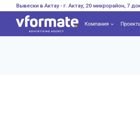
Перейти
Вывески в Актау - г. Актау, 20 микрорайон, 7 до
к
содержанию
Компания
Проект